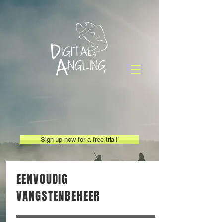
Sign up now for a free trial!
EENVOUDIG
VANGSTENBEHEER