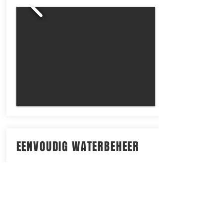
EENVOUDIG WATERBEHEER
Geef eenvoudig al je stekken aan op
een kaart zodat de hengelaars ze
kunnen zien in de
Off The Mark
app.