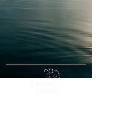
info@digitalangling.com
Tel:
+32 475 730707
Driesstraat 44
8554 Sint-Denijs